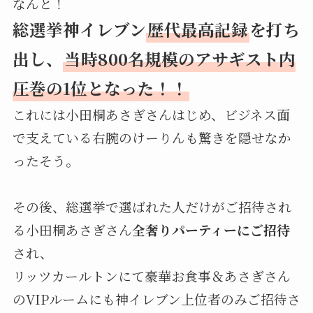
なんと！
総選挙神イレブン
歴代最高記録
を打ち
出し、
当時800名規模のアサギスト内
圧巻の1位となった！！
これには小田桐あさぎさんはじめ、ビジネス面
で支えている右腕のけーりんも驚きを隠せなか
ったそう。
その後、総選挙で選ばれた人だけがご招待され
る小田桐あさぎさん
全奢りパーティーにご招待
され、
リッツカールトンにて豪華お食事＆あさぎさん
のVIPルームにも神イレブン上位者のみご招待さ